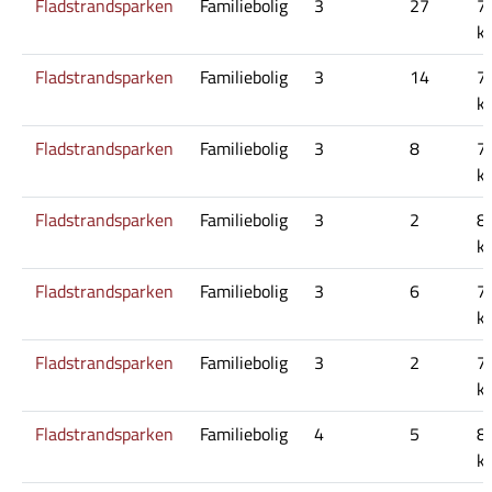
Fladstrandsparken
Familiebolig
3
27
7
kr
Fladstrandsparken
Familiebolig
3
14
7
kr
Fladstrandsparken
Familiebolig
3
8
7
kr
Fladstrandsparken
Familiebolig
3
2
8
kr
Fladstrandsparken
Familiebolig
3
6
7
kr
Fladstrandsparken
Familiebolig
3
2
7
kr
Fladstrandsparken
Familiebolig
4
5
8
kr