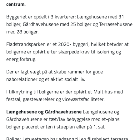
centrum.
Byggeriet er opdelt i 3 kvarterer: Længehusene med 31
boliger, Gårdhavehusene med 25 boliger og Terrassehusene
med 28 boliger.
Fladstrandsparken er et 2020- byggeri, hvilket betyder at
boligerne er opført efter skærpede krav til isolering og
energiforbrug.
Der er lagt vægt på at skabe rammer for gode
naborelationer og et aktivt socialt liv.
I tilknytning til boligerne er der opført et Multihus med
festsal, gæsteværelser og viceværtsfaciliteter.
Længehusene og Gårdhavehusene
Længehusene og
Gårdhavehusene er tæt/lav bebyggelse med et-plans
boliger placeret enten i stueplan eller på 1. sal.
Boliger i stueetagen har adgang til en flisebelagt terrasse