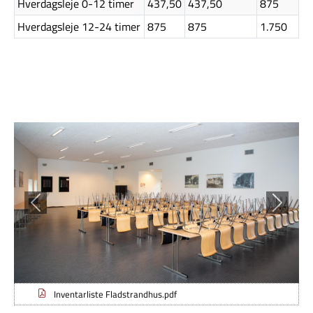
Hverdagsleje 0-12 timer
437,50
437,50
875
Hverdagsleje 12-24 timer
875
875
1.750
Tilbage
Frem
Inventarliste Fladstrandhus.pdf