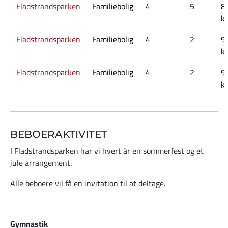
Fladstrandsparken
Familiebolig
4
5
8
kr
Fladstrandsparken
Familiebolig
4
2
9
kr
Fladstrandsparken
Familiebolig
4
2
9
kr
BEBOERAKTIVITET
I Fladstrandsparken har vi hvert år en sommerfest og et
jule arrangement.
Alle beboere vil få en invitation til at deltage.
Gymnastik