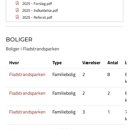
2025 - Forslag.pdf
2025 - Indkaldelse.pdf
2025 - Referat.pdf
BOLIGER
Boliger i Fladstrandsparken
Hvor
Type
Værelser
Antal
Le
Fladstrandsparken
Familiebolig
2
8
6
kr
Fladstrandsparken
Familiebolig
2
2
6
kr
Fladstrandsparken
Familiebolig
3
1
7
kr