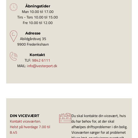
Åbningstider
Man 10.00 til 17.00
Tirs - Tors 10.00 til 15.00
Fre 10.00 til 12.00
Adresse
Abildgårdsvej 35
9900 Frederikshavn
Kontakt
TLF:
9842 6111
MAIL:
info@vesterport.dk
Du skal kontakte din vicevært, hvis
DIN VICEVÆRT
Kontakt viceværten.
du har behov for, at der skal
Helst på hverdage 7.00 til
afhælpes driftsproblemer i din bolig.
8.45
Viceværten sørger for at problemet
bliver løst, og rekvirerer eventuelt