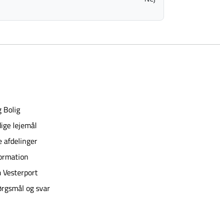
 Bolig
ige lejemål
e afdelinger
ormation
 Vesterport
rgsmål og svar