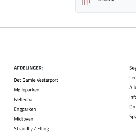
AFDELINGER:
Søg
Led
Det Gamle Vesterport
All
Mølleparken
Inf
Fælledbo
Om
Engparken
Spø
Midtbyen
Strandby / Elling