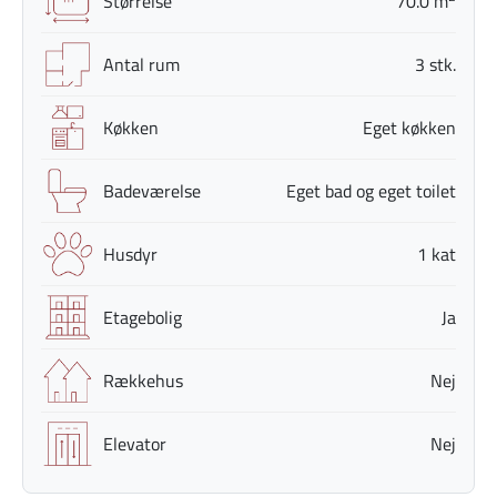
Størrelse
70.0 m
Antal rum
3 stk.
Køkken
Eget køkken
Badeværelse
Eget bad og eget toilet
Husdyr
1 kat
Etagebolig
Ja
Rækkehus
Nej
Elevator
Nej