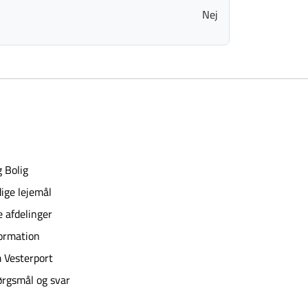
Nej
 Bolig
ige lejemål
e afdelinger
ormation
 Vesterport
rgsmål og svar