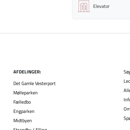
Elevator
AFDELINGER:
Søg
Led
Det Gamle Vesterport
All
Mølleparken
Inf
Fælledbo
Om
Engparken
Spø
Midtbyen
Strandby / Elling