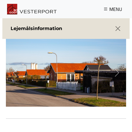
Gå til hovedindhold
MENU
Lejemålsinformation
Previous
Next