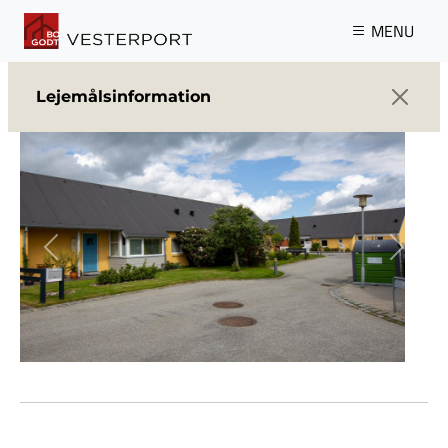
Gå til hovedindhold
MENU
Lejemålsinformation
Previous
Next