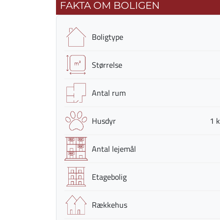
FAKTA OM BOLIGEN
Boligtype
Størrelse
Antal rum
Husdyr
1 k
Antal lejemål
Etagebolig
Rækkehus