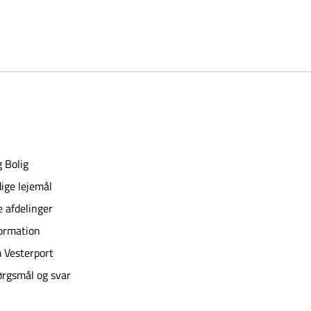
 Bolig
ige lejemål
e afdelinger
ormation
 Vesterport
rgsmål og svar