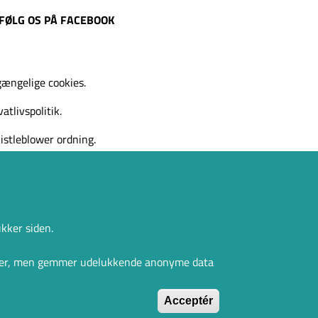
FØLG OS PÅ FACEBOOK
gængelige cookies.
vatlivspolitik.
stleblower ordning.
ukker siden.
inger, men gemmer udelukkende anonyme data
Fortryd samtykke
Acceptér