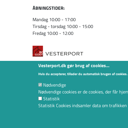
ÅBNINGSTIDER:
Mandag 10:00 - 17:00
Tirsdag - torsdag 10:00 - 15:00
Fredag 10:00 - 12:00
Copyright © 2026 Boligforeningen Vesterport
Vesterport.dk gør brug af cookies...
Abildgårdsvej 35 9900 Frederikshavn
Tlf.Nr. 9842 6111, CVR: 61846611
Hvis du accepterer, tillader du automatisk brugen af cookies.
Nødvendige
Nødvendige cookies er de cookies, der får hjem
Statistik
Statistik Cookies indsamler data om trafikk