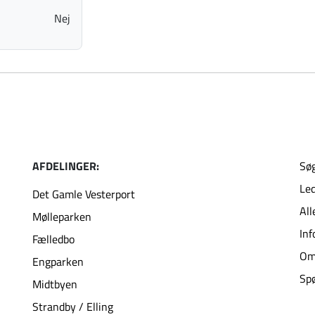
Nej
AFDELINGER:
Søg
Led
Det Gamle Vesterport
All
Mølleparken
Inf
Fælledbo
Om
Engparken
Spø
Midtbyen
Strandby / Elling