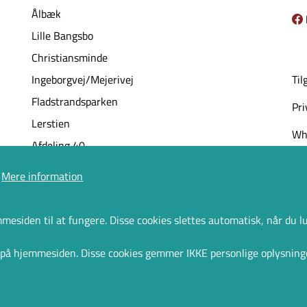
Ålbæk
Lille Bangsbo
Christiansminde
Ingeborgvej/Mejerivej
Til
Fladstrandsparken
Pri
Lerstien
Whi
Afdeling 40
Afdeling 55
Mere information
Håndværkerafdeling
mesiden til at fungere. Disse cookies slettes automatisk, når du l
en på hjemmesiden. Disse cookies gemmer IKKE personlige oplysn