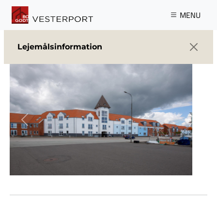
Gå til hovedindhold
MENU
Lejemålsinformation
Previous
Next