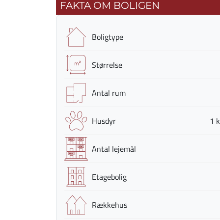
FAKTA OM BOLIGEN
Boligtype
Størrelse
Antal rum
Husdyr
1 k
Antal lejemål
Etagebolig
Rækkehus