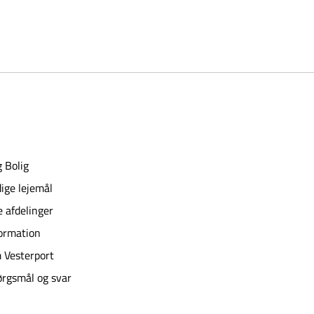
 Bolig
ige lejemål
e afdelinger
ormation
 Vesterport
rgsmål og svar