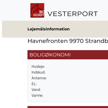
Gå til hovedindhold
Lejemålsinformation
Havnefronten 9970 Strand
BOLIGØKONOMI
Husleje:
Indskud:
Antenne:
EL:
Vand:
Varme: