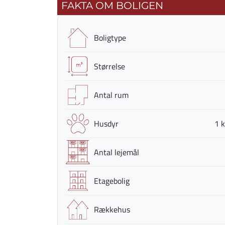
FAKTA OM BOLIGEN
Boligtype
Størrelse
Antal rum
Husdyr
1 k
Antal lejemål
Etagebolig
Rækkehus