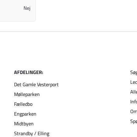
Nej
AFDELINGER:
Søg
Led
Det Gamle Vesterport
All
Mølleparken
Inf
Fælledbo
Om
Engparken
Spø
Midtbyen
Strandby / Elling