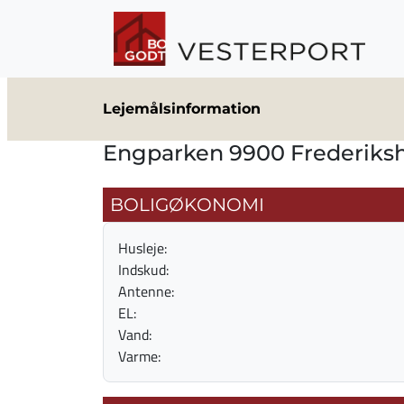
Gå til hovedindhold
Lejemålsinformation
Engparken 9900 Frederiks
BOLIGØKONOMI
Husleje:
Indskud:
Antenne:
EL:
Vand:
Varme: