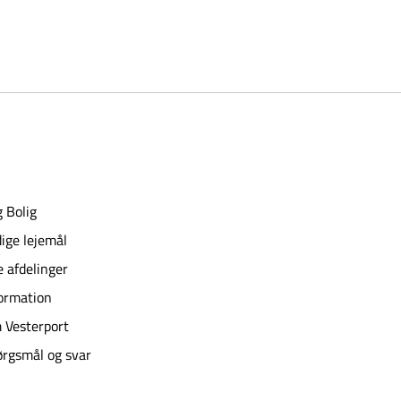
 Bolig
ige lejemål
e afdelinger
ormation
 Vesterport
rgsmål og svar