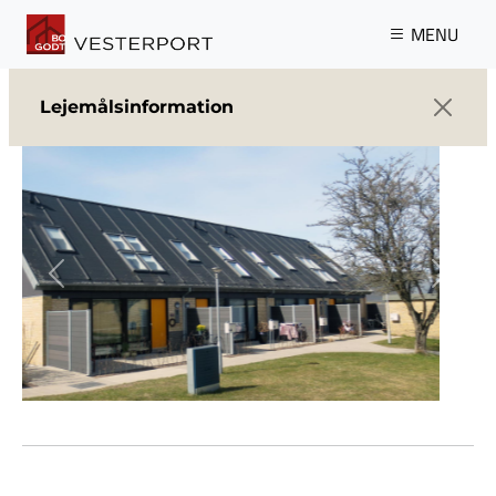
Gå til hovedindhold
MENU
Lejemålsinformation
Previous
Next