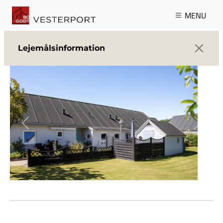
Gå til hovedindhold
MENU
Lejemålsinformation
Previous
Next