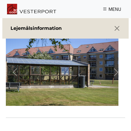
Gå til hovedindhold
MENU
Lejemålsinformation
Previous
Next