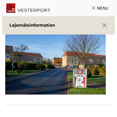
Gå til hovedindhold
MENU
Lejemålsinformation
Previous
Next