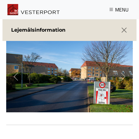
Gå til hovedindhold
MENU
Lejemålsinformation
Previous
Next