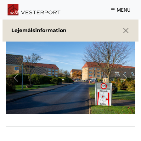
Gå til hovedindhold
MENU
Lejemålsinformation
Previous
Next