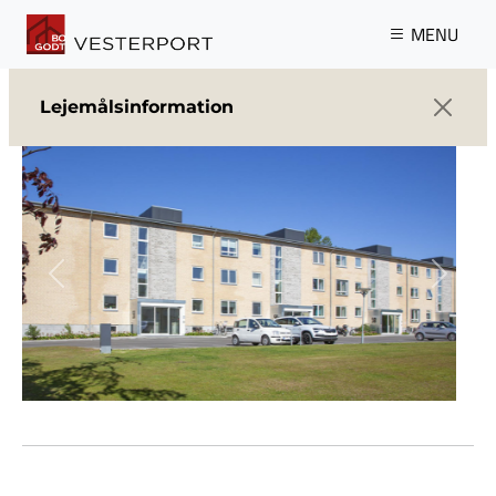
Gå til hovedindhold
MENU
Lejemålsinformation
Previous
Next