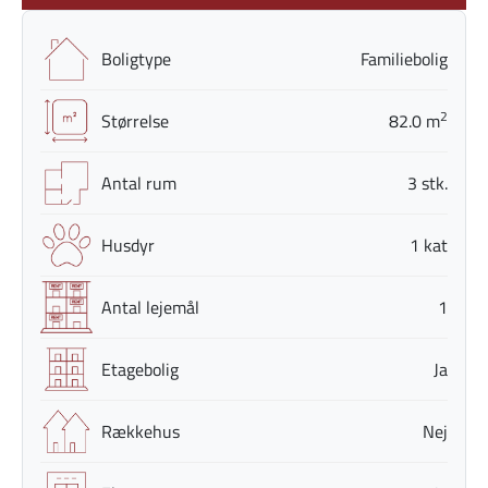
Boligtype
Familiebolig
2
Størrelse
82.0 m
Antal rum
3 stk.
Husdyr
1 kat
Antal lejemål
1
Etagebolig
Ja
Rækkehus
Nej