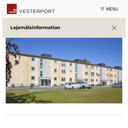
Gå til hovedindhold
MENU
Lejemålsinformation
Previous
Next