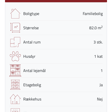
Boligtype
Familiebolig
2
Størrelse
82.0 m
Antal rum
3 stk.
Husdyr
1 kat
Antal lejemål
1
Etagebolig
Ja
Rækkehus
Nej