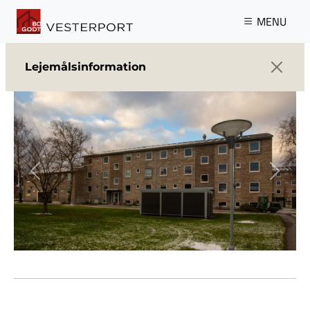
Gå til hovedindhold
MENU
Lejemålsinformation
Previous
Next