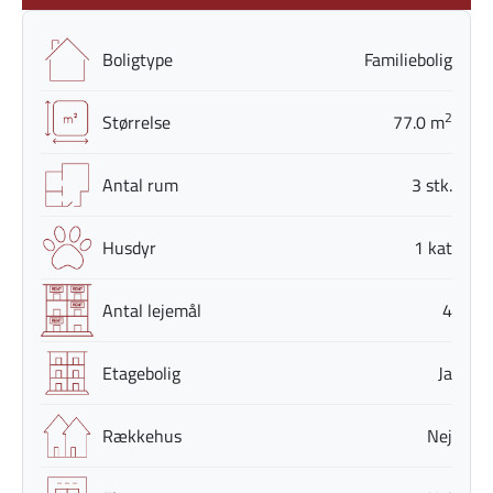
Boligtype
Familiebolig
2
Størrelse
77.0 m
Antal rum
3 stk.
Husdyr
1 kat
Antal lejemål
4
Etagebolig
Ja
Rækkehus
Nej