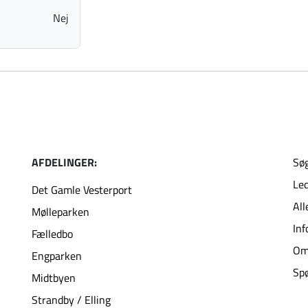
Nej
AFDELINGER:
Søg
Led
Det Gamle Vesterport
All
Mølleparken
Inf
Fælledbo
Om
Engparken
Spø
Midtbyen
Strandby / Elling