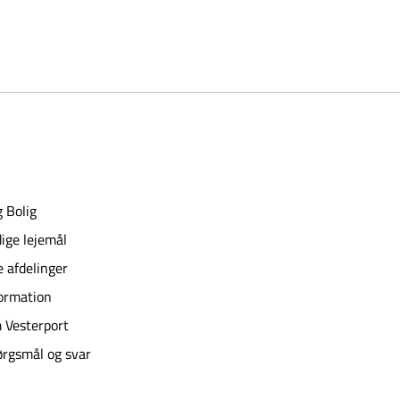
 Bolig
ige lejemål
e afdelinger
ormation
 Vesterport
rgsmål og svar