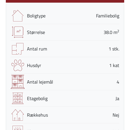
Boligtype
Familiebolig
2
Størrelse
38.0 m
Antal rum
1 stk.
Husdyr
1 kat
Antal lejemål
4
Etagebolig
Ja
Rækkehus
Nej