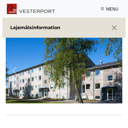
Gå til hovedindhold
MENU
Lejemålsinformation
Previous
Next